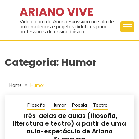
Skip
ARIANO VIVE
to
content
Vida e obra de Ariano Suassuna na sala de
aula: materiais e projetos didáticos para
professores do ensino básico
Categoria:
Humor
Home
Humor
Filosofia
Humor
Poesia
Teatro
Três ideias de aulas (filosofia,
literatura e teatro) a partir de uma
aula-espetáculo de Ariano