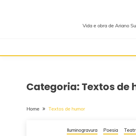
Skip
to
content
Vida e obra de Ariano Su
Categoria:
Textos de
Home
Textos de humor
Iluminogravura
Poesia
Teatr