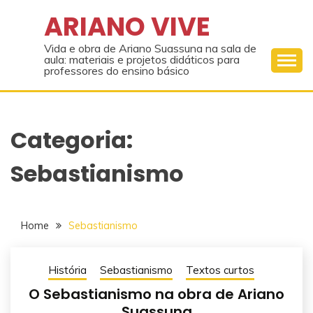
Skip
ARIANO VIVE
to
content
Vida e obra de Ariano Suassuna na sala de
aula: materiais e projetos didáticos para
professores do ensino básico
Categoria:
Sebastianismo
Home
Sebastianismo
História
Sebastianismo
Textos curtos
O Sebastianismo na obra de Ariano
Suassuna